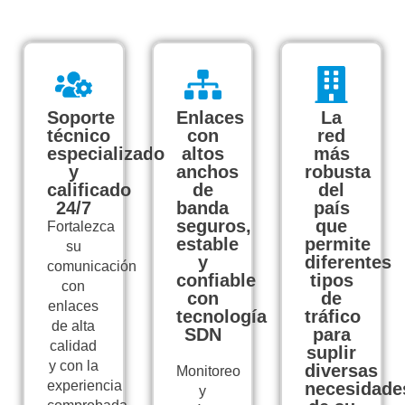
Soporte
Enlaces
La
técnico
con
red
especializado
altos
más
y
anchos
robusta
calificado
de
del
24/7
banda
país
seguros,
que
Fortalezca
estable
permite
su
y
diferentes
comunicación
confiable
tipos
con
con
de
enlaces
tecnología
tráfico
de alta
SDN
para
calidad
suplir
y con la
diversas
Monitoreo
experiencia
necesidade
y