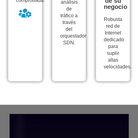
de su
comprobada.
análisis
negocio
de
tráfico a
Robusta
través
red de
del
Internet
orquestador
dedicado
SDN.
para
suplir
altas
velocidades.