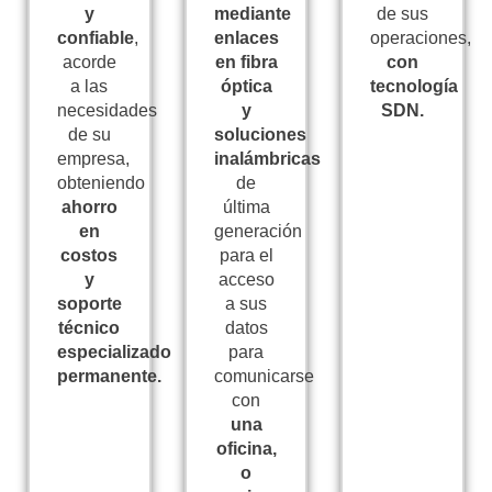
y
mediante
de sus
confiable
,
enlaces
operaciones,
acorde
en fibra
con
a las
óptica
tecnología
necesidades
y
SDN.
de su
soluciones
empresa,
inalámbricas
obteniendo
de
ahorro
última
en
generación
costos
para el
y
acceso
soporte
a sus
técnico
datos
especializado
para
permanente.
comunicarse
con
una
oficina,
o