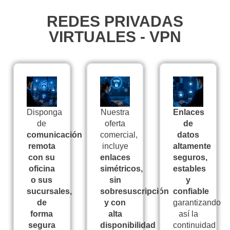
REDES PRIVADAS
VIRTUALES - VPN
Disponga
Nuestra
Enlaces
de
oferta
de
comunicación
comercial,
datos
remota
incluye
altamente
con su
enlaces
seguros,
oficina
simétricos,
estables
o sus
sin
y
sucursales,
sobresuscripción
confiable
de
y con
garantizando
forma
alta
así la
segura
disponibilidad
continuidad