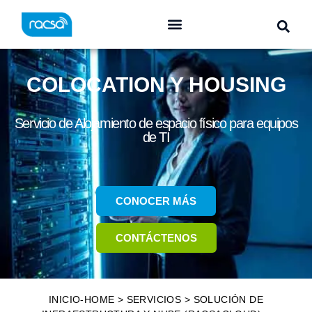
COLOCATION Y HOUSING
Servicio de Alojamiento de espacio físico para equipos
de TI
CONOCER MÁS
CONTÁCTENOS
INICIO-HOME
>
SERVICIOS
>
SOLUCIÓN DE