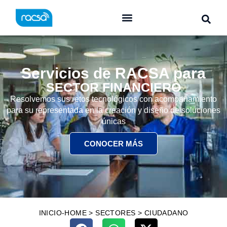
Servicios de RACSA para
SECTOR FINANCIERO
Resolvemos sus retos tecnológicos con acompañamiento
para su representada en la creación y diseño de soluciones
únicas
CONOCER MÁS
INICIO-HOME
>
SECTORES
>
CIUDADANO