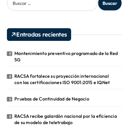
u
s
c
a
r
Entradas recientes
:
Mantenimiento preventivo programado de la Red
5G
RACSA fortalece su proyección internacional
con las certificaciones ISO 9001:2015 e IQNet
Pruebas de Continuidad de Negocio
RACSA recibe galardón nacional por la eficiencia
de su modelo de teletrabajo