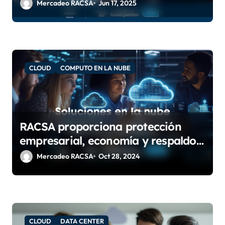
costarricenses
Mercadeo RACSA
Jun 17, 2025
d
a
s
CLOUD
COMPUTO EN LA NUBE
RACSA proporciona protección
empresarial, economía y respaldo
para soluciones en la nube.
Mercadeo RACSA
Oct 28, 2024
CLOUD
DATA CENTER