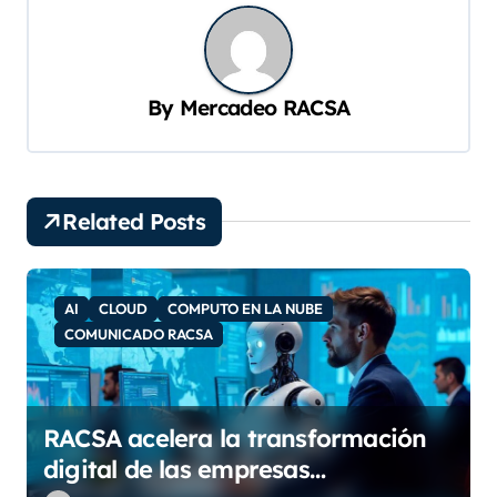
e
g
a
By
Mercadeo RACSA
c
i
ó
Related Posts
n
d
e
AI
CLOUD
COMPUTO EN LA NUBE
e
COMUNICADO RACSA
n
t
RACSA acelera la transformación
r
digital de las empresas
a