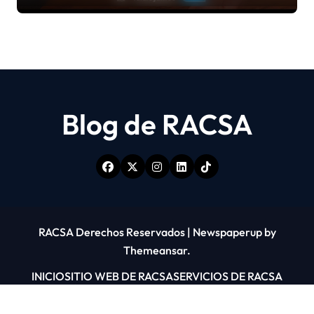
Blog de RACSA
RACSA Derechos Reservados
|
Newspaperup
by
Themeansar
.
INICIO
SITIO WEB DE RACSA
SERVICIOS DE RACSA
CONTÁCTENOS
RACSA 1311
INTERNET FIJO 5G