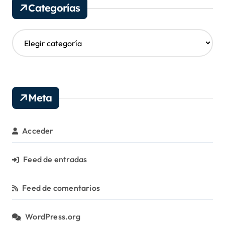
Categorías
o
s
C
a
t
e
g
o
Meta
r
í
a
Acceder
s
Feed de entradas
Feed de comentarios
WordPress.org