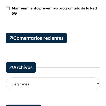
Mantenimiento preventivo programado de la Red
5G
Comentarios recientes
Archivos
A
r
c
h
i
v