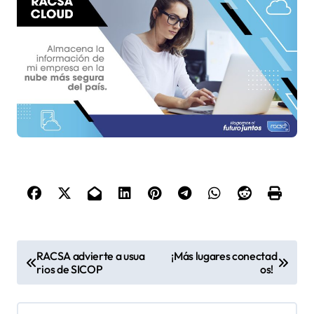
N
RACSA advierte a usua
¡Más lugares conectad
rios de SICOP
os!
a
v