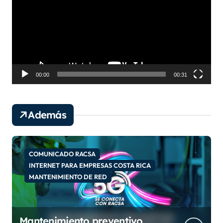
r
o
d
u
c
t
o
00:00
00:31
r
d
e
Además
v
í
d
e
COMUNICADO RACSA
o
INTERNET PARA EMPRESAS COSTA RICA
MANTENIMIENTO DE RED
Mantenimiento preventivo