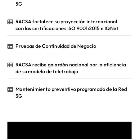
o
5G
RACSA fortalece su proyección internacional
con las certificaciones ISO 9001:2015 e IQNet
Pruebas de Continuidad de Negocio
RACSA recibe galardón nacional por la eficiencia
de su modelo de teletrabajo
Mantenimiento preventivo programado de la Red
5G
R
e
p