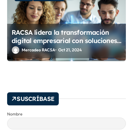
RACSA lidera la transformación
digital empresarial con soluciones
en la nube a la medida
Mercadeo RACSA
Oct 21, 2024
SUSCRÍBASE
Nombre