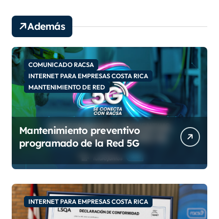
d
e
Además
v
í
d
e
COMUNICADO RACSA
o
INTERNET PARA EMPRESAS COSTA RICA
MANTENIMIENTO DE RED
Mantenimiento preventivo
programado de la Red 5G
INTERNET PARA EMPRESAS COSTA RICA