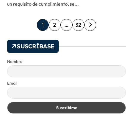
un requisito de cumplimiento, se...
P
1
2
…
32
a
g
SUSCRÍBASE
i
n
Nombre
a
c
Email
i
ó
n
d
e