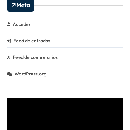
o
Meta
r
í
a
Acceder
s
Feed de entradas
Feed de comentarios
WordPress.org
R
e
p
r
o