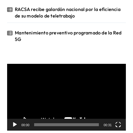
RACSA recibe galardón nacional por la eficiencia
de su modelo de teletrabajo
Mantenimiento preventivo programado de la Red
5G
R
e
p
r
o
d
u
c
t
o
00:00
00:31
r