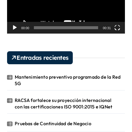
d
u
c
t
o
00:00
00:31
r
d
e
v
Entradas recientes
í
d
e
Mantenimiento preventivo programado de la Red
o
5G
RACSA fortalece su proyección internacional
con las certificaciones ISO 9001:2015 e IQNet
Pruebas de Continuidad de Negocio