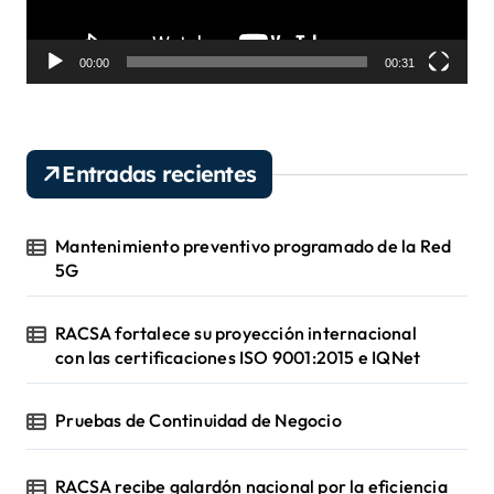
c
t
o
00:00
00:31
r
d
e
v
Entradas recientes
í
d
e
Mantenimiento preventivo programado de la Red
o
5G
RACSA fortalece su proyección internacional
con las certificaciones ISO 9001:2015 e IQNet
Pruebas de Continuidad de Negocio
RACSA recibe galardón nacional por la eficiencia