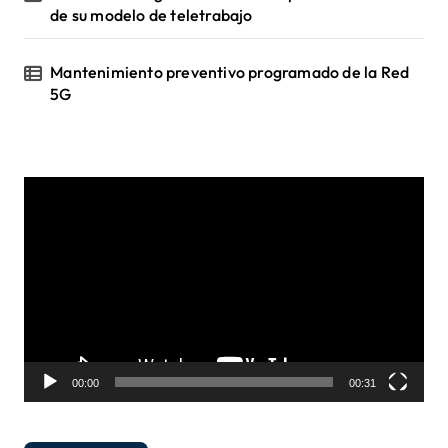
de su modelo de teletrabajo
Mantenimiento preventivo programado de la Red
5G
R
e
p
r
o
d
u
c
t
o
00:00
00:31
r
d