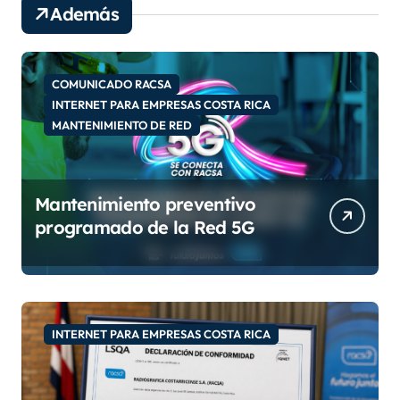
e
Además
v
í
d
e
COMUNICADO RACSA
o
INTERNET PARA EMPRESAS COSTA RICA
MANTENIMIENTO DE RED
Mantenimiento preventivo
programado de la Red 5G
INTERNET PARA EMPRESAS COSTA RICA