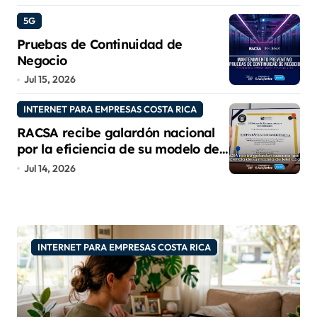
9001:2015 e IQNet
5G
Pruebas de Continuidad de
Negocio
Jul 15, 2026
INTERNET PARA EMPRESAS COSTA RICA
RACSA recibe galardón nacional
por la eficiencia de su modelo de
teletrabajo
Jul 14, 2026
INTERNET PARA EMPRESAS COSTA RICA