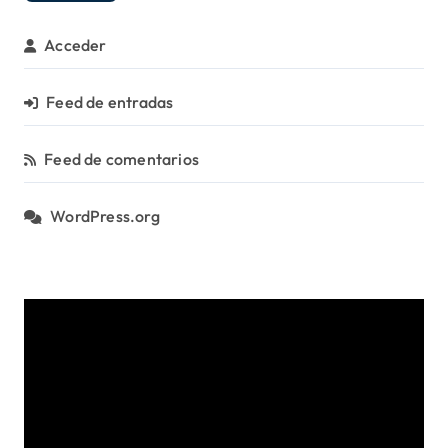
í
a
Acceder
s
Feed de entradas
Feed de comentarios
WordPress.org
R
e
p
r
o
d
u