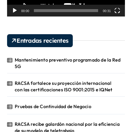
t
o
00:00
00:31
r
d
e
v
Entradas recientes
í
d
e
Mantenimiento preventivo programado de la Red
o
5G
RACSA fortalece su proyección internacional
con las certificaciones ISO 9001:2015 e IQNet
Pruebas de Continuidad de Negocio
RACSA recibe galardón nacional por la eficiencia
de su modelo de teletrabajo