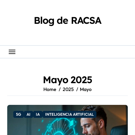
Skip
content
to
content
Blog de RACSA
Mayo 2025
Home
2025
Mayo
5G
AI
IA
INTELIGENCIA ARTIFICIAL