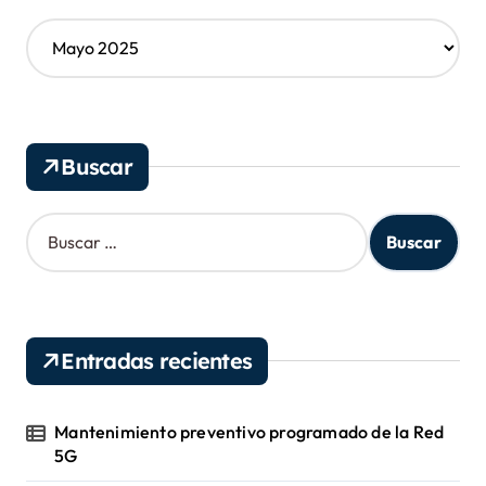
A
r
c
h
i
v
Buscar
o
s
B
u
s
c
a
r
Entradas recientes
:
Mantenimiento preventivo programado de la Red
5G