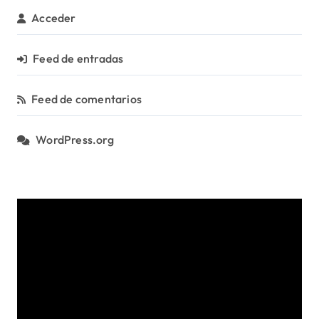
a
Acceder
s
Feed de entradas
Feed de comentarios
WordPress.org
R
e
p
r
o
d
u
c