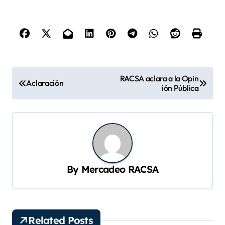
N
RACSA aclara a la Opin
Aclaración
ión Pública
a
v
e
g
a
By
Mercadeo RACSA
c
i
ó
Related Posts
n