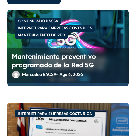
d
e
COMUNICADO RACSA
e
INTERNET PARA EMPRESAS COSTA RICA
MANTENIMIENTO DE RED
n
t
Mantenimiento preventivo
r
programado de la Red 5G
a
Mercadeo RACSA
Ago 6, 2026
d
a
s
INTERNET PARA EMPRESAS COSTA RICA