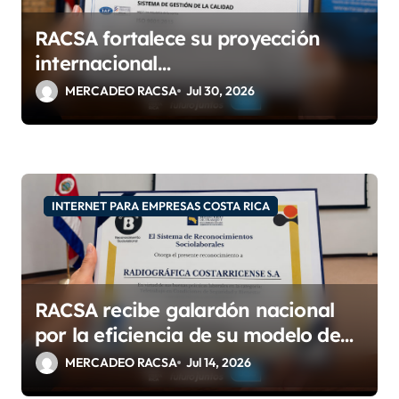
RACSA fortalece su proyección
internacional
con las certificaciones ISO
MERCADEO RACSA
Jul 30, 2026
9001:2015 e IQNet
INTERNET PARA EMPRESAS COSTA RICA
RACSA recibe galardón nacional
por la eficiencia de su modelo de
teletrabajo
MERCADEO RACSA
Jul 14, 2026