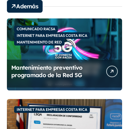
e
Además
v
í
d
e
COMUNICADO RACSA
o
INTERNET PARA EMPRESAS COSTA RICA
MANTENIMIENTO DE RED
Mantenimiento preventivo
programado de la Red 5G
INTERNET PARA EMPRESAS COSTA RICA