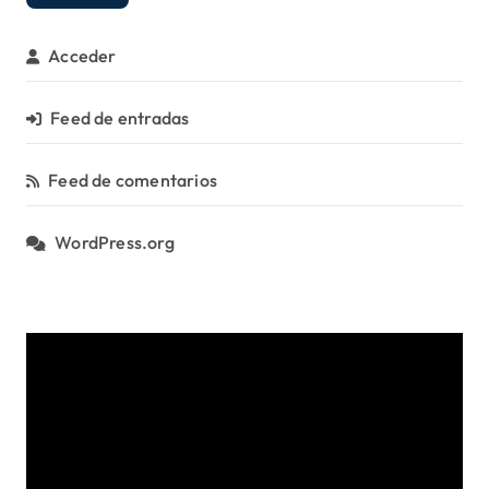
í
a
Acceder
s
Feed de entradas
Feed de comentarios
WordPress.org
R
e
p
r
o
d
u