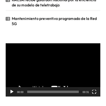
de su modelo de teletrabajo
Mantenimiento preventivo programado de la Red
5G
R
e
p
r
o
d
u
c
t
o
00:00
00:31
r
d