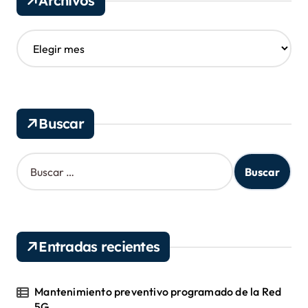
Archivos
A
r
c
h
i
v
Buscar
o
s
B
u
s
c
a
r
Entradas recientes
:
Mantenimiento preventivo programado de la Red
5G