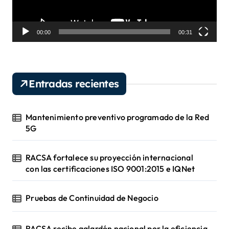
c
t
o
00:00
00:31
r
d
e
v
Entradas recientes
í
d
e
Mantenimiento preventivo programado de la Red
o
5G
RACSA fortalece su proyección internacional
con las certificaciones ISO 9001:2015 e IQNet
Pruebas de Continuidad de Negocio
RACSA recibe galardón nacional por la eficiencia