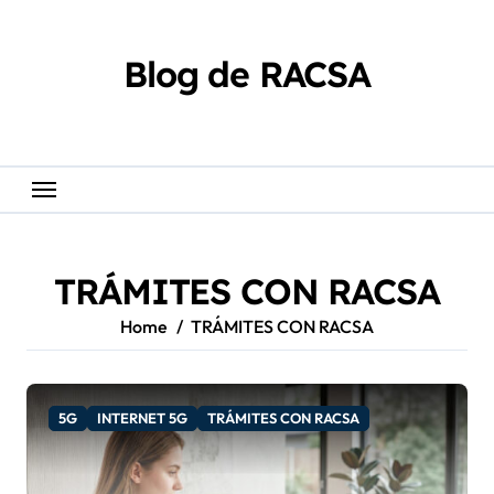
Skip
content
to
content
Blog de RACSA
TRÁMITES CON RACSA
Home
TRÁMITES CON RACSA
5G
INTERNET 5G
TRÁMITES CON RACSA