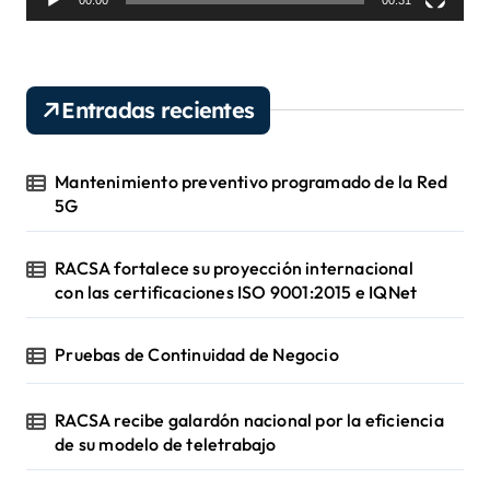
o
r
d
e
v
Entradas recientes
í
d
e
Mantenimiento preventivo programado de la Red
o
5G
RACSA fortalece su proyección internacional
con las certificaciones ISO 9001:2015 e IQNet
Pruebas de Continuidad de Negocio
RACSA recibe galardón nacional por la eficiencia
de su modelo de teletrabajo