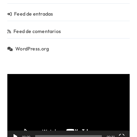
Feed de entradas
Feed de comentarios
WordPress.org
R
e
p
r
o
d
u
c
t
00:00
00:31