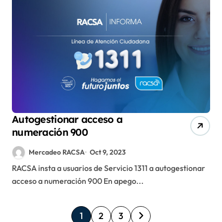
Autogestionar acceso a
numeración 900
Mercadeo RACSA
Oct 9, 2023
RACSA insta a usuarios de Servicio 1311 a autogestionar
acceso a numeración 900 En apego...
P
1
2
3