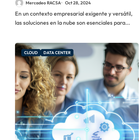
Mercadeo RACSA
Oct 28, 2024
para soluciones en la
En un contexto empresarial exigente y versátil,
nube.
las soluciones en la nube son esenciales para...
CLOUD
DATA CENTER