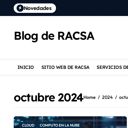
Skip
content
Novedades
Ventana de Mantenimiento Mejor
to
content
Identidad Digital Costarricense 
RACSA traza ruta medible hacia 
Blog de RACSA
Mantenimiento preventivo prog
INICIO
SITIO WEB DE RACSA
SERVICIOS D
octubre 2024
Home
2024
oct
CLOUD
COMPUTO EN LA NUBE