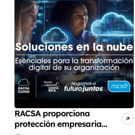
RACSA proporciona
protección empresarial,
economía y respaldo