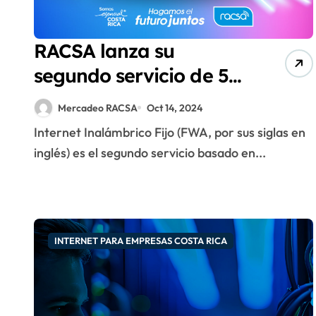
RACSA lanza su
segundo servicio de 5G
con Internet
Mercadeo RACSA
Oct 14, 2024
Inalámbrico Fijo para
Internet Inalámbrico Fijo (FWA, por sus siglas en
empresas
inglés) es el segundo servicio basado en...
INTERNET PARA EMPRESAS COSTA RICA