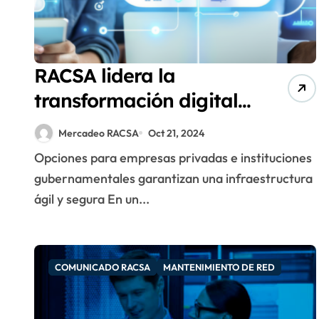
RACSA lidera la
transformación digital
empresarial con
Mercadeo RACSA
Oct 21, 2024
soluciones en la nube a
Opciones para empresas privadas e instituciones
la medida
gubernamentales garantizan una infraestructura
ágil y segura En un...
COMUNICADO RACSA
MANTENIMIENTO DE RED