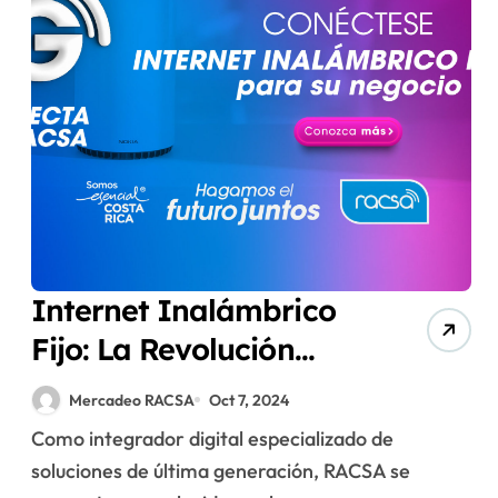
Internet Inalámbrico
Fijo: La Revolución
Inalámbrica que
Mercadeo RACSA
Oct 7, 2024
Transformará su
Como integrador digital especializado de
Empresa
soluciones de última generación, RACSA se