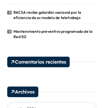
RACSA recibe galardón nacional por la
eficiencia de su modelo de teletrabajo
Mantenimiento preventivo programado de la
Red 5G
Comentarios recientes
Archivos
A