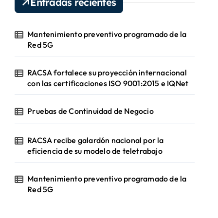
Entradas recientes
v
í
d
Mantenimiento preventivo programado de la
e
Red 5G
o
RACSA fortalece su proyección internacional
con las certificaciones ISO 9001:2015 e IQNet
Pruebas de Continuidad de Negocio
RACSA recibe galardón nacional por la
eficiencia de su modelo de teletrabajo
Mantenimiento preventivo programado de la
Red 5G