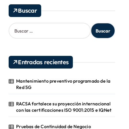
v
Buscar
o
s
B
u
s
c
a
r
Entradas recientes
:
Mantenimiento preventivo programado de la
Red 5G
RACSA fortalece su proyección internacional
con las certificaciones ISO 9001:2015 e IQNet
Pruebas de Continuidad de Negocio