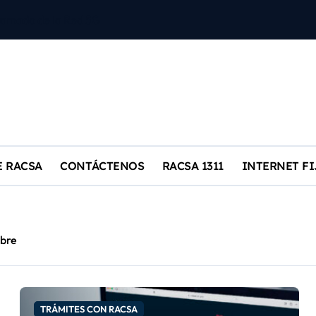
a Tecnológica – Plataforma Central – Core 5 G
impulsa competitividad del país y revoluciona acceso a servicio
la Carbono Neutralidad
ramado de la Red 5G
E RACSA
CONTÁCTENOS
RACSA 1311
INTERNET FI
ubre
TRÁMITES CON RACSA