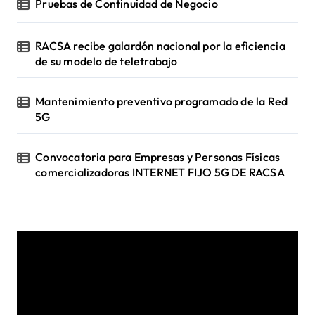
Pruebas de Continuidad de Negocio
RACSA recibe galardón nacional por la eficiencia
de su modelo de teletrabajo
Mantenimiento preventivo programado de la Red
5G
Convocatoria para Empresas y Personas Físicas
comercializadoras INTERNET FIJO 5G DE RACSA
R
e
p
r
o
d