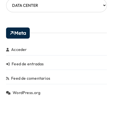
C
a
t
e
g
o
Meta
r
í
a
Acceder
s
Feed de entradas
Feed de comentarios
WordPress.org