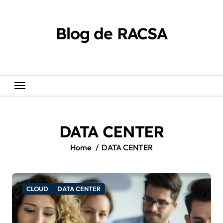
Skip
content
to
content
Blog de RACSA
DATA CENTER
Home
DATA CENTER
CLOUD
DATA CENTER