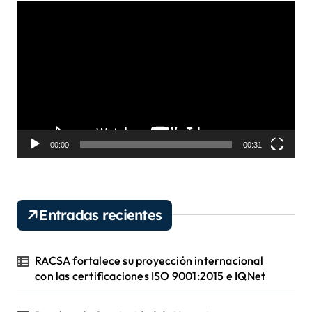
R
e
p
r
o
d
u
c
t
o
00:00
00:31
r
d
e
v
Entradas recientes
í
d
e
RACSA fortalece su proyección internacional
o
con las certificaciones ISO 9001:2015 e IQNet