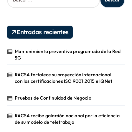
u
s
c
a
r
Entradas recientes
:
Mantenimiento preventivo programado de la Red
5G
RACSA fortalece su proyección internacional
con las certificaciones ISO 9001:2015 e IQNet
Pruebas de Continuidad de Negocio
RACSA recibe galardón nacional por la eficiencia
de su modelo de teletrabajo