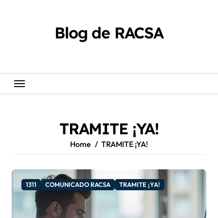
Skip
content
to
content
Blog de RACSA
TRAMITE ¡YA!
Home
TRAMITE ¡YA!
1311
COMUNICADO RACSA
TRAMITE ¡YA!