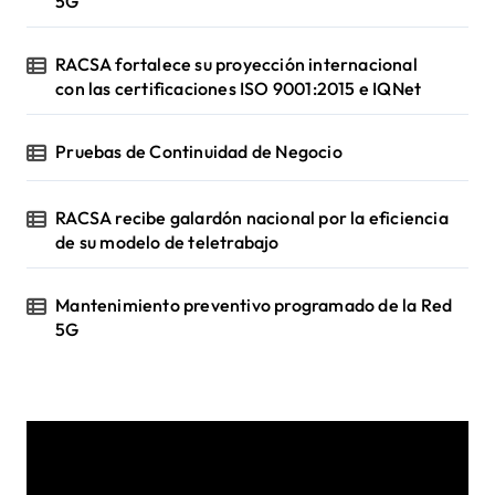
5G
RACSA fortalece su proyección internacional
con las certificaciones ISO 9001:2015 e IQNet
Pruebas de Continuidad de Negocio
RACSA recibe galardón nacional por la eficiencia
de su modelo de teletrabajo
Mantenimiento preventivo programado de la Red
5G
R
e
p