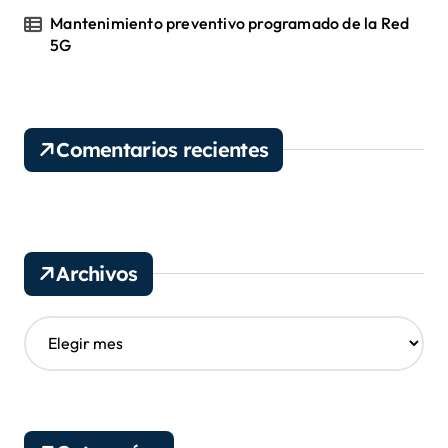
Mantenimiento preventivo programado de la Red
5G
Comentarios recientes
Archivos
A
r
c
h
i
v