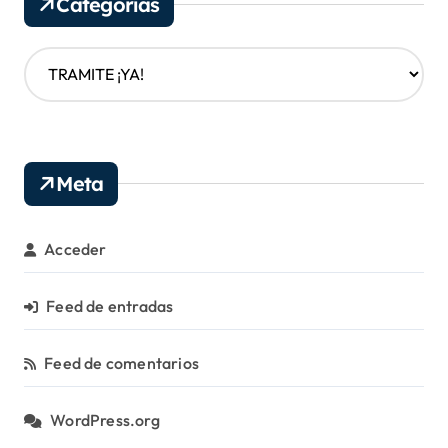
Categorías
o
s
C
a
t
e
g
o
Meta
r
í
a
Acceder
s
Feed de entradas
Feed de comentarios
WordPress.org