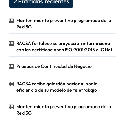
Entradas recientes
v
í
d
Mantenimiento preventivo programado de la
e
Red 5G
o
RACSA fortalece su proyección internacional
con las certificaciones ISO 9001:2015 e IQNet
Pruebas de Continuidad de Negocio
RACSA recibe galardón nacional por la
eficiencia de su modelo de teletrabajo
Mantenimiento preventivo programado de la
Red 5G