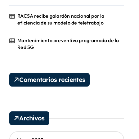
RACSA recibe galardón nacional por la
eficiencia de su modelo de teletrabajo
Mantenimiento preventivo programado de la
Red 5G
Comentarios recientes
Archivos
A