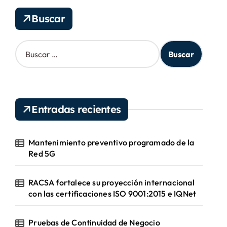
v
Buscar
o
s
B
u
s
c
a
r
Entradas recientes
:
Mantenimiento preventivo programado de la
Red 5G
RACSA fortalece su proyección internacional
con las certificaciones ISO 9001:2015 e IQNet
Pruebas de Continuidad de Negocio