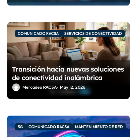
a
s
COMUNICADO RACSA
SERVICIOS DE CONECTIVIDAD
Transición hacia nuevas soluciones
de conectividad inalámbrica
Mercadeo RACSA
May 12, 2026
5G
COMUNICADO RACSA
MANTENIMIENTO DE RED