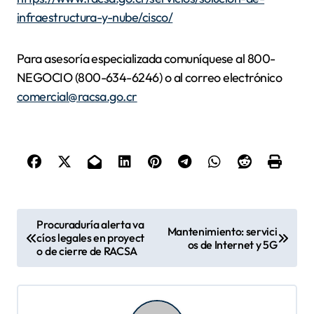
infraestructura-y-nube/cisco/
Para asesoría especializada comuníquese al 800-
NEGOCIO (800-634-6246) o al correo electrónico
comercial@racsa.go.cr
N
Procuraduría alerta va
Mantenimiento: servici
cíos legales en proyect
a
os de Internet y 5G
o de cierre de RACSA
v
e
g