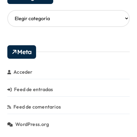
s
C
a
t
e
g
o
Meta
r
í
a
Acceder
s
Feed de entradas
Feed de comentarios
WordPress.org