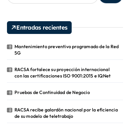
s
c
a
r
Entradas recientes
:
Mantenimiento preventivo programado de la Red
5G
RACSA fortalece su proyección internacional
con las certificaciones ISO 9001:2015 e IQNet
Pruebas de Continuidad de Negocio
RACSA recibe galardón nacional por la eficiencia
de su modelo de teletrabajo