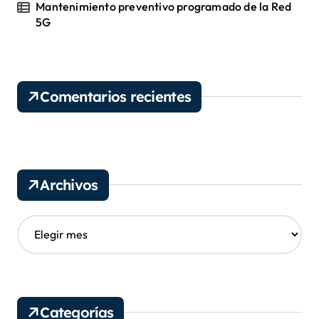
Mantenimiento preventivo programado de la Red
5G
Comentarios recientes
Archivos
A
r
c
h
i
v
Categorías
o