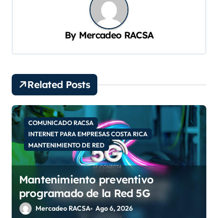
a
c
By
Mercadeo RACSA
i
ó
n
Related Posts
d
e
COMUNICADO RACSA
e
INTERNET PARA EMPRESAS COSTA RICA
n
MANTENIMIENTO DE RED
t
r
Mantenimiento preventivo
a
programado de la Red 5G
d
Mercadeo RACSA
Ago 6, 2026