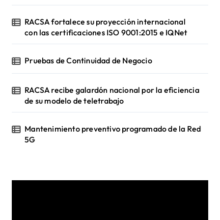
RACSA fortalece su proyección internacional
con las certificaciones ISO 9001:2015 e IQNet
Pruebas de Continuidad de Negocio
RACSA recibe galardón nacional por la eficiencia
de su modelo de teletrabajo
Mantenimiento preventivo programado de la Red
5G
R
e
p
r