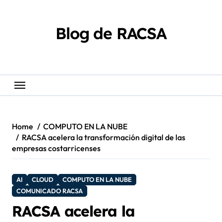
Skip
content
to
content
Blog de RACSA
Home
COMPUTO EN LA NUBE
RACSA acelera la transformación digital de las
empresas costarricenses
AI
CLOUD
COMPUTO EN LA NUBE
COMUNICADO RACSA
RACSA acelera la