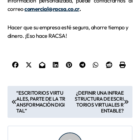
información personalizada, puede contactarnos al
correo
comercial@racsa.co.cr
.
Hacer que su empresa esté segura, ahorre tiempo y
dinero. ¡Eso hace RACSA!
N
“ESCRITORIOS VIRTU
¿DEFINIR UNA INFRAE
ALES, PARTE DE LA TR
STRUCTURA DE ESCRI
a
ANSFORMACIÓN DIGI
TORIOS VIRTUALES R
v
TAL”
ENTABLE?
e
g