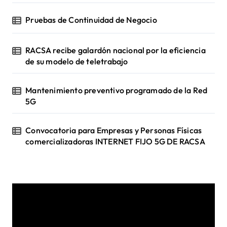
Pruebas de Continuidad de Negocio
RACSA recibe galardón nacional por la eficiencia
de su modelo de teletrabajo
Mantenimiento preventivo programado de la Red
5G
Convocatoria para Empresas y Personas Físicas
comercializadoras INTERNET FIJO 5G DE RACSA
R
e
p
r