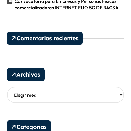
Convocatoria para Empresas y Personas Físicas
comercializadoras INTERNET FIJO 5G DE RACSA
Comentarios recientes
Archivos
A
r
c
h
i
v
Categorías
o