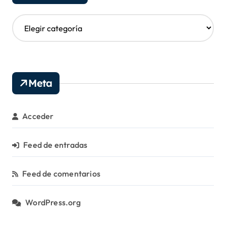
s
C
a
t
e
g
o
Meta
r
í
a
Acceder
s
Feed de entradas
Feed de comentarios
WordPress.org