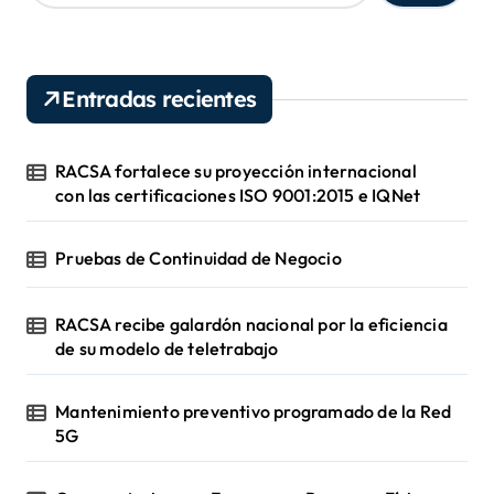
s
c
a
r
Entradas recientes
:
RACSA fortalece su proyección internacional
con las certificaciones ISO 9001:2015 e IQNet
Pruebas de Continuidad de Negocio
RACSA recibe galardón nacional por la eficiencia
de su modelo de teletrabajo
Mantenimiento preventivo programado de la Red
5G