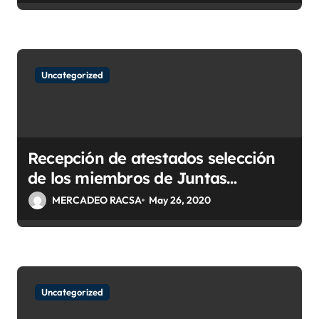
s
Uncategorized
Recepción de atestados selección
de los miembros de Juntas
Directivas de las Empresas del ICE.
MERCADEO RACSA
May 26, 2020
(RACSA, CNFL, Gestión Cobros)
Uncategorized