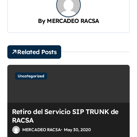
a
c
By
MERCADEO RACSA
i
ó
n
d
Related Posts
e
e
Uncategorized
n
t
r
Retiro del Servicio SIP TRUNK de
a
RACSA
d
MERCADEO RACSA
May 30, 2020
a