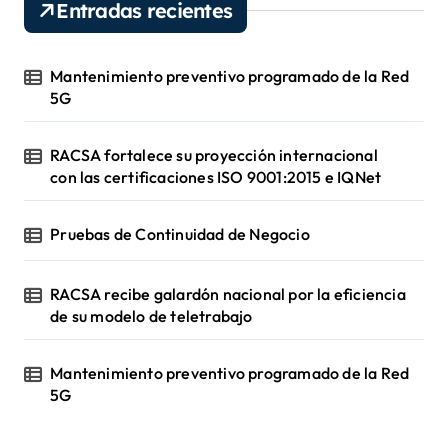
Entradas recientes
í
d
e
Mantenimiento preventivo programado de la Red
o
5G
RACSA fortalece su proyección internacional
con las certificaciones ISO 9001:2015 e IQNet
Pruebas de Continuidad de Negocio
RACSA recibe galardón nacional por la eficiencia
de su modelo de teletrabajo
Mantenimiento preventivo programado de la Red
5G