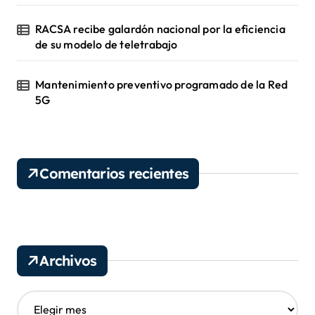
RACSA recibe galardón nacional por la eficiencia
de su modelo de teletrabajo
Mantenimiento preventivo programado de la Red
5G
Comentarios recientes
Archivos
A
r