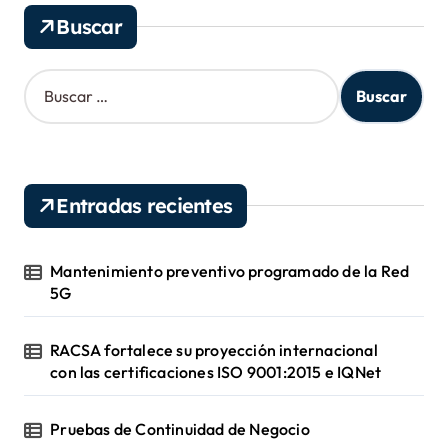
v
Buscar
o
s
B
u
s
c
a
r
Entradas recientes
:
Mantenimiento preventivo programado de la Red
5G
RACSA fortalece su proyección internacional
con las certificaciones ISO 9001:2015 e IQNet
Pruebas de Continuidad de Negocio