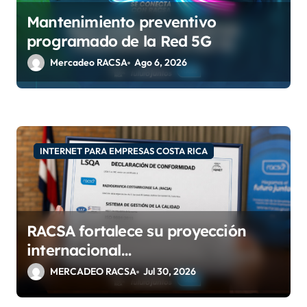
r
Mantenimiento preventivo
a
programado de la Red 5G
d
Mercadeo RACSA
Ago 6, 2026
a
s
INTERNET PARA EMPRESAS COSTA RICA
RACSA fortalece su proyección
internacional
con las certificaciones ISO
MERCADEO RACSA
Jul 30, 2026
9001:2015 e IQNet