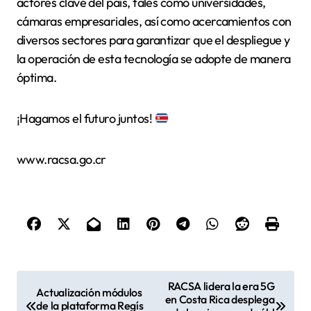
actores clave del país, tales como universidades,
cámaras empresariales, así como acercamientos con
diversos sectores para garantizar que el despliegue y
la operación de esta tecnología se adopte de manera
óptima.
¡Hagamos el futuro juntos!
www.racsa.go.cr
N
RACSA lidera la era 5G
Actualización módulos
en Costa Rica desplega
a
de la plataforma Regís