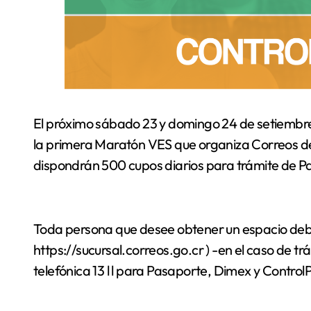
El próximo sábado 23 y domingo 24 de setiembre, el Correo Central en San José será escenario de
la primera Maratón VES que organiza Correos de
dispondrán 500 cupos diarios para trámite de P
Toda persona que desee obtener un espacio deberá 
https://sucursal.correos.go.cr ) -en el caso de t
telefónica 13 l l para Pasaporte, Dimex y Control