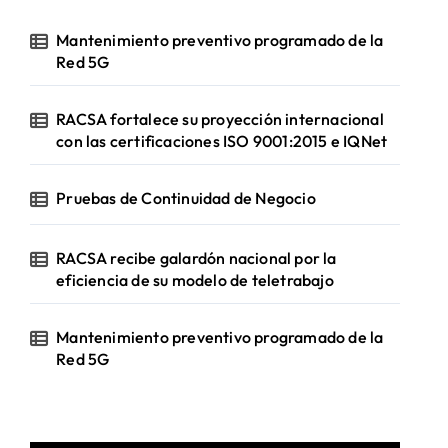
í
d
Mantenimiento preventivo programado de la
e
Red 5G
o
RACSA fortalece su proyección internacional
con las certificaciones ISO 9001:2015 e IQNet
Pruebas de Continuidad de Negocio
RACSA recibe galardón nacional por la
eficiencia de su modelo de teletrabajo
Mantenimiento preventivo programado de la
Red 5G