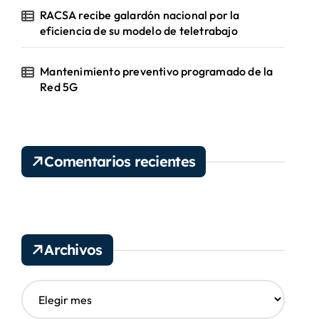
RACSA recibe galardón nacional por la
eficiencia de su modelo de teletrabajo
Mantenimiento preventivo programado de la
Red 5G
Comentarios recientes
Archivos
A
r
c