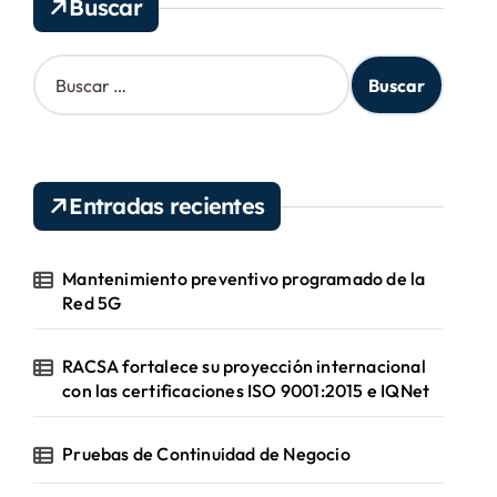
Buscar
o
s
B
u
s
c
a
r
Entradas recientes
:
Mantenimiento preventivo programado de la
Red 5G
RACSA fortalece su proyección internacional
con las certificaciones ISO 9001:2015 e IQNet
Pruebas de Continuidad de Negocio