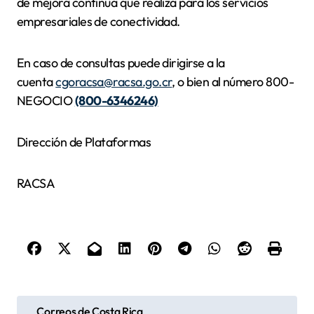
de mejora continua que realiza para los servicios
empresariales de conectividad.
En caso de consultas puede dirigirse a la
cuenta
cgoracsa@racsa.go.cr
, o bien al número 800-
NEGOCIO
(800-6346246)
Dirección de Plataformas
RACSA
N
Correos de Costa Rica