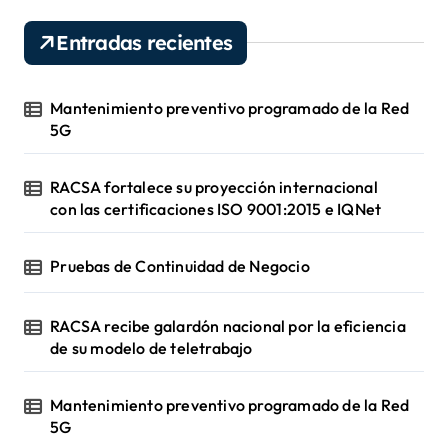
e
v
Entradas recientes
í
d
e
Mantenimiento preventivo programado de la Red
o
5G
RACSA fortalece su proyección internacional
con las certificaciones ISO 9001:2015 e IQNet
Pruebas de Continuidad de Negocio
RACSA recibe galardón nacional por la eficiencia
de su modelo de teletrabajo
Mantenimiento preventivo programado de la Red
5G