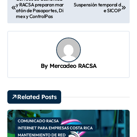
y RACSA preparan mar
Suspensión temporal d
a
atón de Pasaportes, Di
e SICOP
v
mex y ControlPas
e
g
a
c
By
Mercadeo RACSA
i
ó
n
d
Related Posts
e
e
COMUNICADO RACSA
n
INTERNET PARA EMPRESAS COSTA RICA
MANTENIMIENTO DE RED