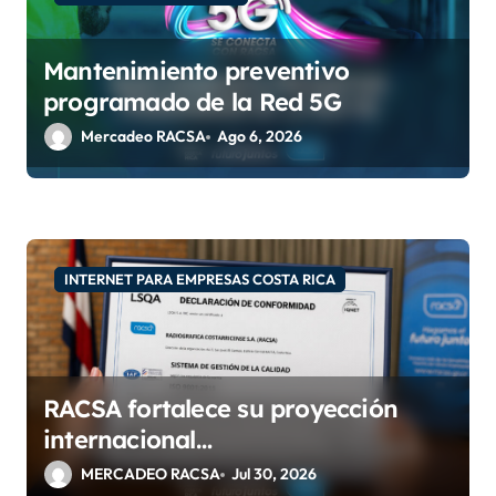
t
r
Mantenimiento preventivo
a
programado de la Red 5G
d
Mercadeo RACSA
Ago 6, 2026
a
s
INTERNET PARA EMPRESAS COSTA RICA
RACSA fortalece su proyección
internacional
con las certificaciones ISO
MERCADEO RACSA
Jul 30, 2026