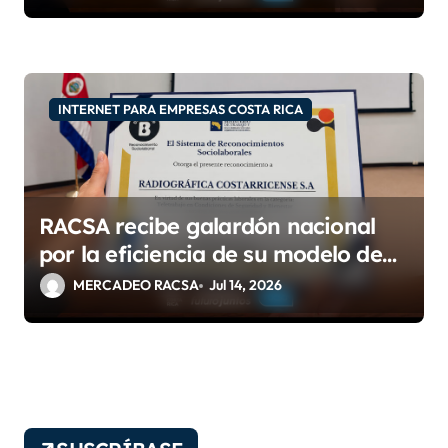
9001:2015 e IQNet
INTERNET PARA EMPRESAS COSTA RICA
RACSA recibe galardón nacional
por la eficiencia de su modelo de
teletrabajo
MERCADEO RACSA
Jul 14, 2026