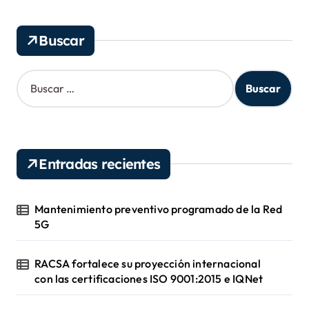
i
v
Buscar
o
s
B
u
s
c
a
r
Entradas recientes
:
Mantenimiento preventivo programado de la Red
5G
RACSA fortalece su proyección internacional
con las certificaciones ISO 9001:2015 e IQNet