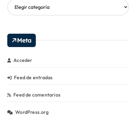
C
a
t
e
g
o
Meta
r
í
a
Acceder
s
Feed de entradas
Feed de comentarios
WordPress.org