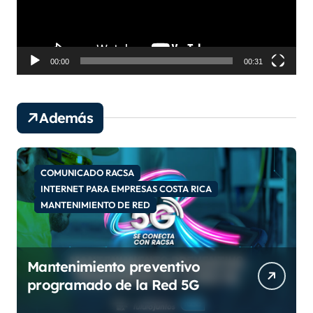
d
u
c
t
o
00:00
00:31
r
d
e
Además
v
í
d
e
COMUNICADO RACSA
o
INTERNET PARA EMPRESAS COSTA RICA
MANTENIMIENTO DE RED
Mantenimiento preventivo
programado de la Red 5G