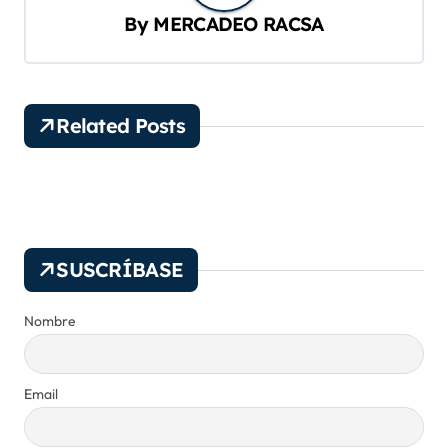
i
By
MERCADEO RACSA
ó
n
d
Related Posts
e
e
n
t
SUSCRÍBASE
r
a
Nombre
d
a
Email
s