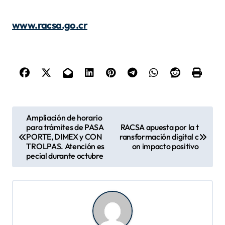
www.racsa.go.cr
N
Ampliación de horario
para trámites de PASA
RACSA apuesta por la t
a
PORTE, DIMEX y CON
ransformación digital c
v
TROLPAS. Atención es
on impacto positivo
pecial durante octubre
e
g
a
c