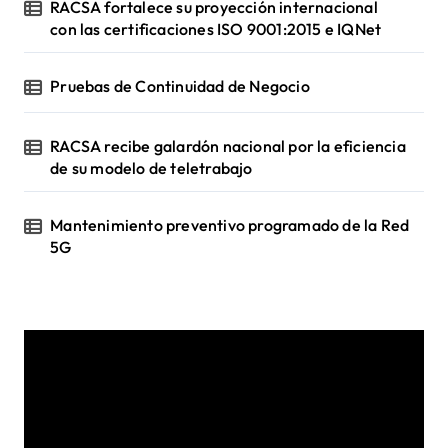
RACSA fortalece su proyección internacional
con las certificaciones ISO 9001:2015 e IQNet
Pruebas de Continuidad de Negocio
RACSA recibe galardón nacional por la eficiencia
de su modelo de teletrabajo
Mantenimiento preventivo programado de la Red
5G
R
e
p
r
o