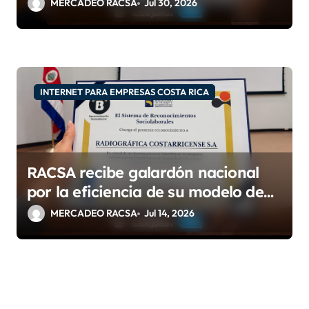
con las certificaciones ISO
MERCADEO RACSA
Jul 30, 2026
9001:2015 e IQNet
INTERNET PARA EMPRESAS COSTA RICA
RACSA recibe galardón nacional
por la eficiencia de su modelo de
teletrabajo
MERCADEO RACSA
Jul 14, 2026