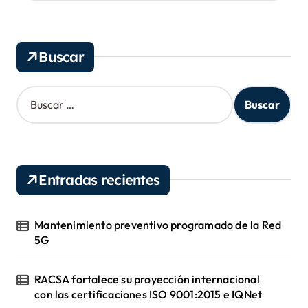
h
i
v
Buscar
o
s
B
u
s
c
a
r
Entradas recientes
:
Mantenimiento preventivo programado de la Red
5G
RACSA fortalece su proyección internacional
con las certificaciones ISO 9001:2015 e IQNet