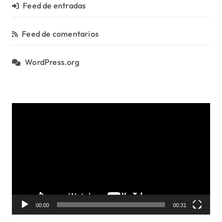
Feed de entradas
Feed de comentarios
WordPress.org
R
e
p
r
o
d
u
c
t
o
00:00
00:31
r