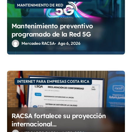
t
MANTENIMIENTO DE RED
r
a
Mantenimiento preventivo
d
programado de la Red 5G
a
Mercadeo RACSA
Ago 6, 2026
s
INTERNET PARA EMPRESAS COSTA RICA
RACSA fortalece su proyección
internacional