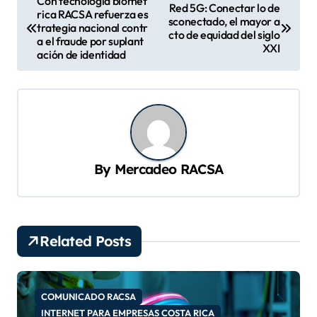
Con tecnología biomét
Red 5G: Conectar lo de
rica RACSA refuerza es
a
sconectado, el mayor a
trategia nacional contr
cto de equidad del siglo
v
a el fraude por suplant
XXI
ación de identidad
e
g
a
c
i
By
Mercadeo RACSA
ó
n
d
Related Posts
e
e
n
COMUNICADO RACSA
INTERNET PARA EMPRESAS COSTA RICA