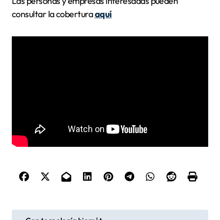
Las personas y empresas interesadas pueden
consultar la cobertura
aquí
N