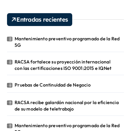
d
e
v
Entradas recientes
í
d
e
Mantenimiento preventivo programado de la Red
o
5G
RACSA fortalece su proyección internacional
con las certificaciones ISO 9001:2015 e IQNet
Pruebas de Continuidad de Negocio
RACSA recibe galardón nacional por la eficiencia
de su modelo de teletrabajo
Mantenimiento preventivo programado de la Red