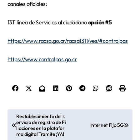
canales oficiales:
1311 línea de Servicios al ciudadano
opción #5
https://www.racsa.go.cr/racsa1311/ves/#controlpas
https://www.controlpas.go.cr
N
Restablecimiento del s
ervicio de registro de Fi
a
Internet Fijo 5G
liaciones en la platafor
v
ma digital Tramite ¡YA!