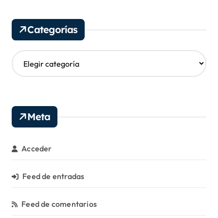
h
i
v
Categorías
o
s
C
a
t
e
g
o
Meta
r
í
a
Acceder
s
Feed de entradas
Feed de comentarios