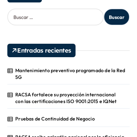
s
B
u
s
c
a
r
Entradas recientes
:
Mantenimiento preventivo programado de la Red
5G
RACSA fortalece su proyección internacional
con las certificaciones ISO 9001:2015 e IQNet
Pruebas de Continuidad de Negocio