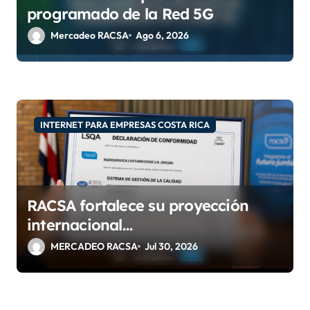
programado de la Red 5G
d
Mercadeo RACSA
Ago 6, 2026
a
s
INTERNET PARA EMPRESAS COSTA RICA
RACSA fortalece su proyección
internacional
con las certificaciones ISO
MERCADEO RACSA
Jul 30, 2026
9001:2015 e IQNet