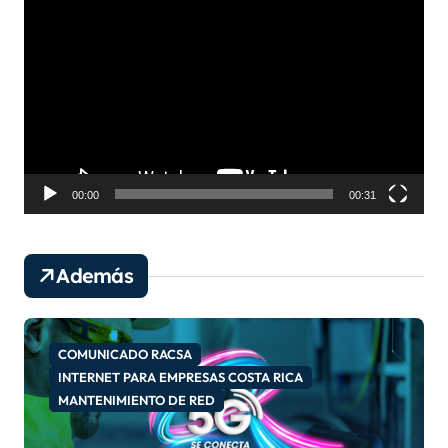
e
p
r
o
d
u
c
t
o
00:00
00:31
r
d
e
Además
v
í
d
e
COMUNICADO RACSA
o
INTERNET PARA EMPRESAS COSTA RICA
MANTENIMIENTO DE RED