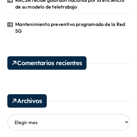
RACSA recibe galardón nacional por la eficiencia
de su modelo de teletrabajo
Mantenimiento preventivo programado de la Red
5G
Comentarios recientes
Archivos
A
r
c