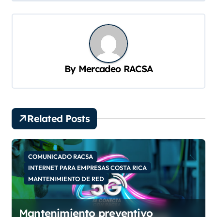
e
g
a
c
By
Mercadeo RACSA
i
ó
n
d
Related Posts
e
e
COMUNICADO RACSA
n
INTERNET PARA EMPRESAS COSTA RICA
MANTENIMIENTO DE RED
t
r
Mantenimiento preventivo
a