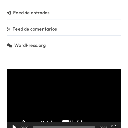
Feed de entradas
Feed de comentarios
WordPress.org
R
e
p
r
o
d
u
c
t
00:00
00:31