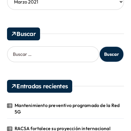
r
c
h
i
v
Buscar
o
s
B
u
s
c
a
r
Entradas recientes
:
Mantenimiento preventivo programado de la Red
5G
RACSA fortalece su proyección internacional