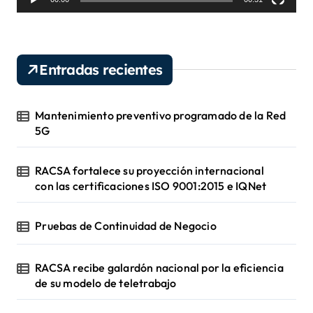
o
r
d
e
v
Entradas recientes
í
d
e
Mantenimiento preventivo programado de la Red
o
5G
RACSA fortalece su proyección internacional
con las certificaciones ISO 9001:2015 e IQNet
Pruebas de Continuidad de Negocio
RACSA recibe galardón nacional por la eficiencia
de su modelo de teletrabajo